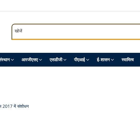
खोजें
खोजें
ंस्थान
आरजीएसए
एसडीजी
पीएआई
ई-शासन
स्‍वामित्‍व
यम 2017 में संशोधन