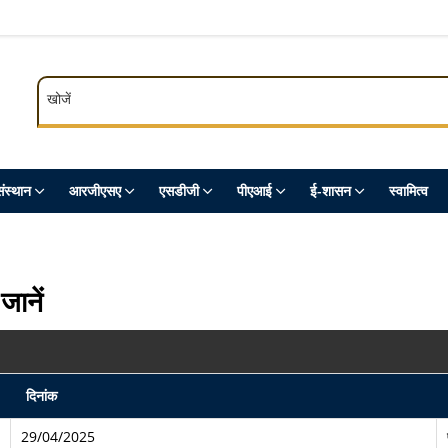
खोजें
खोजें
ंस्थान
आरजीएसए
एसडीजी
पीएआई
ई-शासन
स्‍वामित्‍व
जानें
दिनांक
29/04/2025