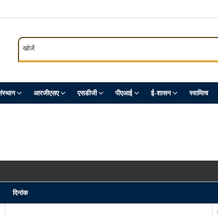
खोजें
खोजें
ंस्थान
आरजीएसए
एसडीजी
पीएआई
ई-शासन
स्‍वामित्‍व
दिनांक