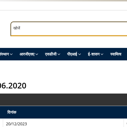
खोजें
खोजें
ंस्थान
आरजीएसए
एसडीजी
पीएआई
ई-शासन
स्‍वामित्‍व
1.06.2020
दिनांक
20/12/2023