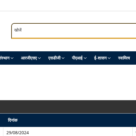
खोजें
खोजें
ंस्थान
आरजीएसए
एसडीजी
पीएआई
ई-शासन
स्‍वामित्‍व
दिनांक
29/08/2024